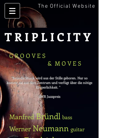
The Official Website
T R I P L I C I T Y
G R O O V E S
& M O V E S
"Bründls Musik wird aus der Stille geboren. Nur so
kommt sie aus dem Zentrum und verfügt über die nötige
Körperlichkeit. "
SWR Jazzpreis
Bründl
Manfred
bass
Neumann
Werner
guitar