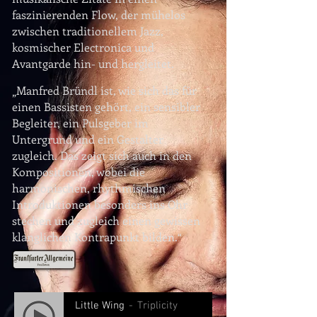
faszinierenden Flow, der mühelos
zwischen traditionellem Jazz,
kosmischer Electronica und
Avantgarde hin- und hergleitet.
„Manfred Bründl ist, wie sich das für
einen Bassisten gehört, ein sensibler
Begleiter, ein Pulsgeber im
Untergrund und ein Gestalter
zugleich. Das zeigt sich auch in den
Kompositionen, wobei die
harmonischen, rhythmischen
Introduktionen besonders ins Ohr
stechen und zugleich einen gewissen
klanglichen Kontrapunkt bilden.“
Little Wing
Triplicity