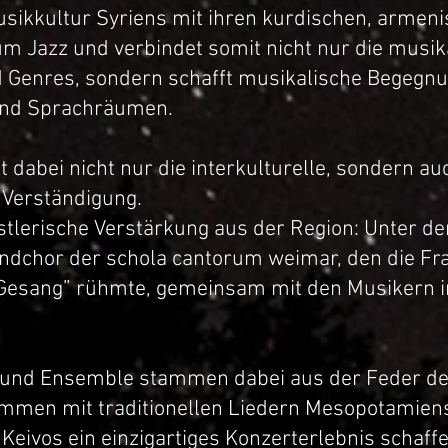
 Musikkultur Syriens mit ihren kurdischen, armen
m Jazz und verbindet somit nicht nur die musik
d Genres, sondern schafft musikalische Begegn
 und Sprachräumen.
 dabei nicht nur die interkulturelle, sondern au
 Verständigung.
tlerische Verstärkung aus der Region: Unter de
gendchor der schola cantorum weimar, den die Fr
 Gesang” rühmte, gemeinsam mit den Musikern in
 und Ensemble stammen dabei aus der Feder de
mmen mit traditionellen Liedern Mesopotamien
Keivos ein einzigartiges Konzerterlebnis schaffe