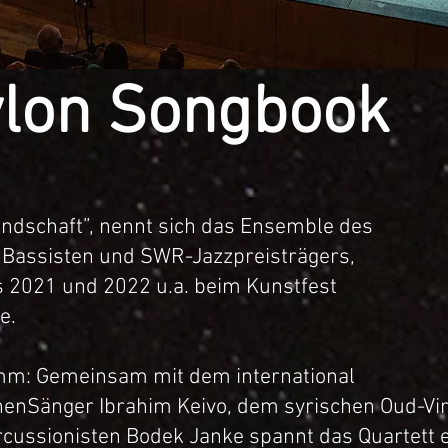
ylon Songbook
ndschaft”, nennt sich da
s Ensemble des
 Bassisten und SWR-Jazzpreisträgers,
s 2021 und 2022 u.a. beim Kunstfest
e.
mm: Gemeinsam mit dem internation
al
henSänger Ibrahim Keivo, dem syrischen Oud-V
ussionisten Bodek Janke spannt das Quartett e