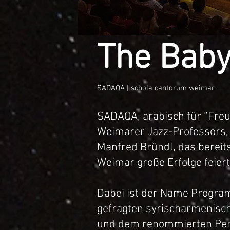
The Bab
SADAQA | schola cantorum weimar
SADA
QA, arabisch für “Freu
Weimarer Jazz-Professors,
Manfred Bründl, das bereit
Weimar
große Erfolge feiert
Dabei ist der Name Progra
gefragten syrischarmenisc
und dem renommierten Perc