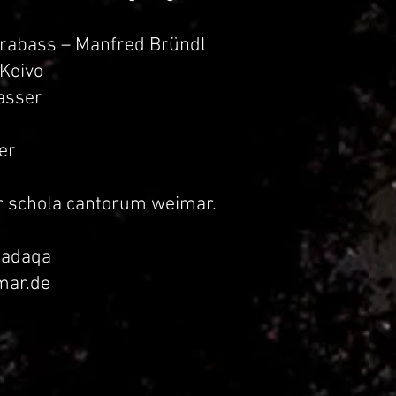
trabass – Manfred Bründl
Keivo
asser
er
r schola cantorum weimar.
sadaqa
mar.de