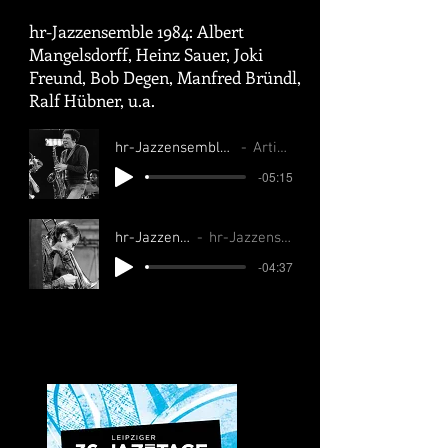
hr-Jazzensemble 1984: Albert
Mangelsdorff, Heinz Sauer, Joki
Freund, Bob Degen, Manfred Bründl,
Ralf Hübner, u.a.
hr-Jazzensemble 1984, Bründl
Artist Name
-05:15
hr-Jazzensemble 1984, Bründl
hr-Jazzensemble with Manfred Bründl
-04:37