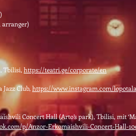
)
 arranger)
, Tbilisi,
https://teatri.ge/corporate/en
a Jazz Club,
https://www.instagram.com/lopotala
ishvili Concert Hall (Arto’s park), Tbilisi, mit ‘M
ok.com/p/Anzor-Erkomaishvili-Concert-Hall-10