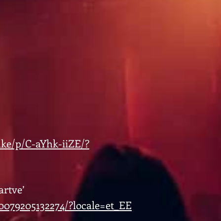
ke/p/C-aYhk-iiZE/?
artve’
0079205132274/?locale=et_EE