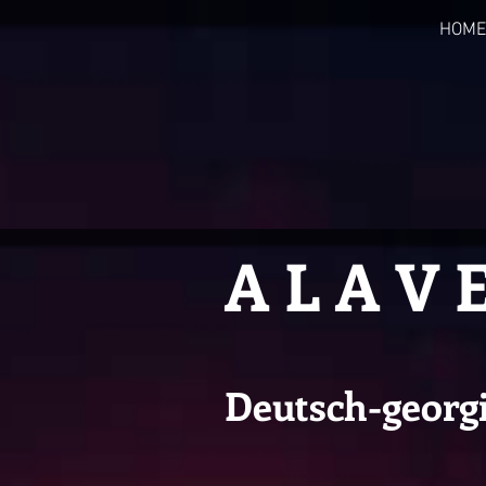
HOME
A L A V 
Deutsch-georgi