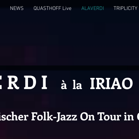
NEWS
QUASTHOFF Live
ALAVERDI
TRIPLICITY
E R D I
IRIAO
à la
scher Folk-Jazz On Tour in