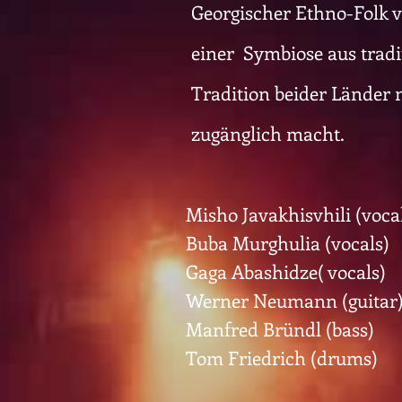
Georgischer Ethno-Folk v
einer Symbiose aus tradi
Tradition beider Länder 
zugänglich macht.
Misho Javakhisvhili (voca
Buba Murghulia (vocals)
Gaga Abashidze( vocals)
Werner Neumann (guitar
Manfred Bründl (bass)
Tom Friedrich (drums)