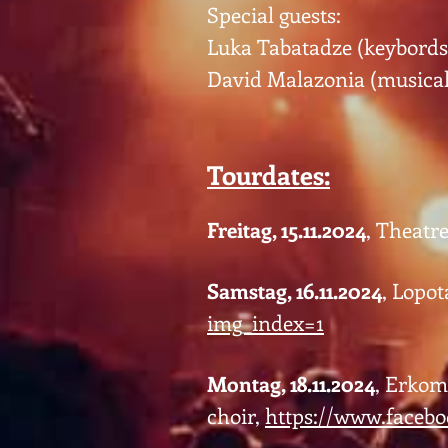
Special guests:
Luka Tabatadze (keybords
David Malazonia (musical
Tourdates:
Freitag, 15.11.2024
, Theatre
Samstag, 16.11.2024
, Lopot
img_index=1
Montag, 18.11.2024
, Erkoma
choir,
https://www.facebo